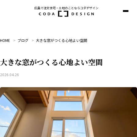
広島で注文住宅・土地のことならコダデザイン
サ
イ
ト
マ
ッ
HOME
ブログ
大きな窓がつくる心地よい空間
プ
を
開
く
大きな窓がつくる心地よい空間
2026.04.26