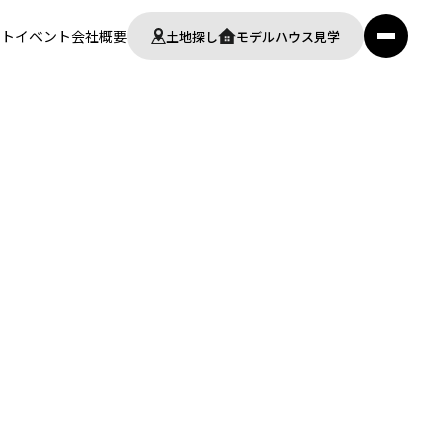
ート
イベント
会社概要
土地探し
モデルハウス見学
サ
イ
ト
マ
ッ
プ
を
開
く