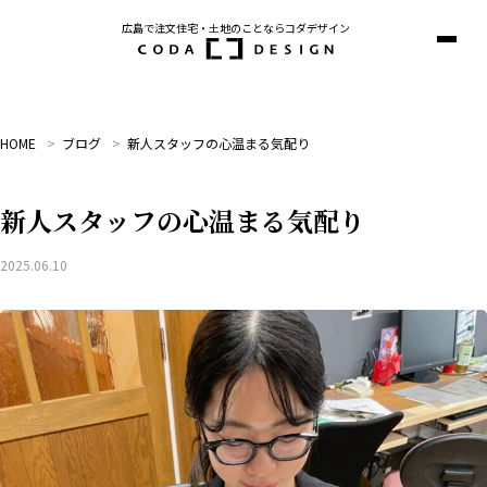
広島で注文住宅・土地のことならコダデザイン
サ
イ
ト
マ
ッ
HOME
ブログ
新人スタッフの心温まる気配り
プ
を
開
く
新人スタッフの心温まる気配り
2025.06.10