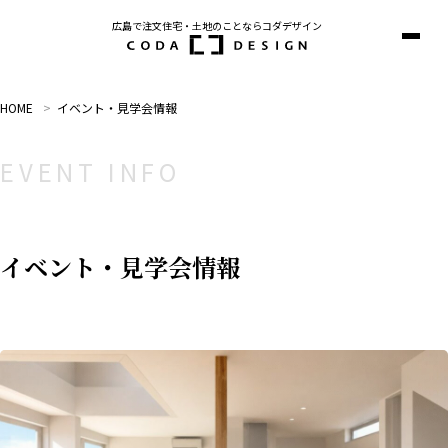
広島で注文住宅・土地のことならコダデザイン
サ
イ
ト
マ
HOME
イベント・見学会情報
ッ
プ
を
EVENT INFO
開
く
イベント・見学会情報